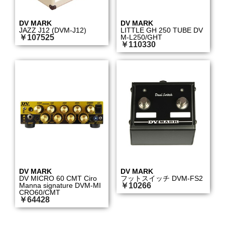
DV MARK
DV MARK
JAZZ J12 (DVM-J12)
LITTLE GH 250 TUBE DV
￥107525
M-L250/GHT
￥110330
DV MARK
DV MARK
DV MICRO 60 CMT Ciro
フットスイッチ DVM-FS2
Manna signature DVM-MI
￥10266
CRO60/CMT
￥64428