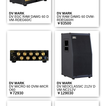
DV MARK
DV MARK
DV EGC RAW DAWG 60 D
DV RAW DAWG 60 DVM-
VM-RDEG60/C
RDEG60/H
￥93500
DV MARK
DV MARK
DV MICRO 60 DVM-MICR
DV NEOCLASSIC 212V D
O60
VM-NC212V
￥72930
￥129030