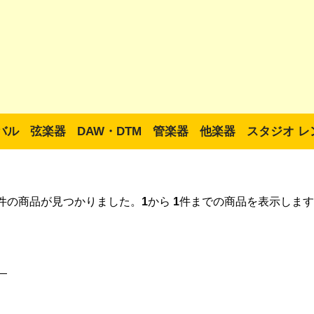
バル
弦楽器
DAW・DTM
管楽器
他楽器
スタジオ レ
件の商品が見つかりました。
1
から
1
件までの商品を表示します