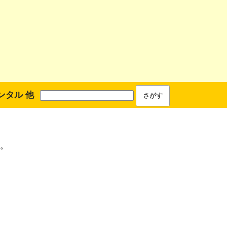
ンタル 他
。