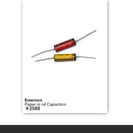
Emerson
Paper in oil Capactors
￥2588