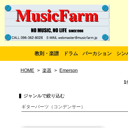
教則・楽譜
ドラム
パーカション
シン
HOME
>
楽器
>
Emerson
1
ジャンルで絞り込む
ギターパーツ（コンデンサー）