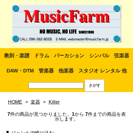
教則・楽譜
ドラム
パーカション
シンバル
弦楽器
DAW・DTM
管楽器
他楽器
スタジオ レンタル 他
HOME
>
楽器
>
Killer
7
件の商品が見つかりました。
1
から
7
件までの商品を表
示します。