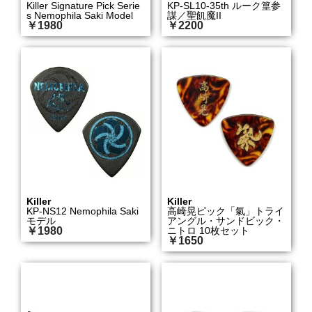
Killer Signature Pick Serie
KP-SL10-35th ルーク篁参
s Nemophila Saki Model
謀／聖飢魔II
￥1980
￥2200
Killer
Killer
KP-NS12 Nemophila Saki
高崎晃ピック「氣」トライ
モデル
アングル・サンドビック・
￥1980
ニトロ 10枚セット
￥1650