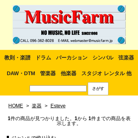
教則・楽譜
ドラム
パーカション
シンバル
弦楽器
DAW・DTM
管楽器
他楽器
スタジオ レンタル 他
HOME
>
楽器
>
Esteve
1
件の商品が見つかりました。
1
から
1
件までの商品を表
示します。