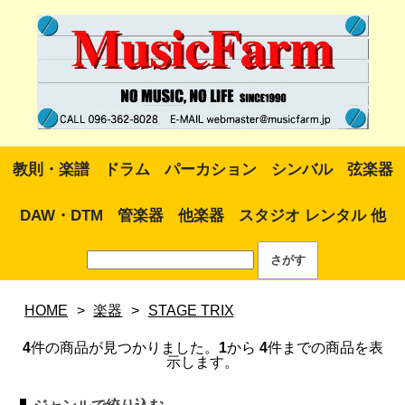
教則・楽譜
ドラム
パーカション
シンバル
弦楽器
DAW・DTM
管楽器
他楽器
スタジオ レンタル 他
HOME
>
楽器
>
STAGE TRIX
4
件の商品が見つかりました。
1
から
4
件までの商品を表
示します。