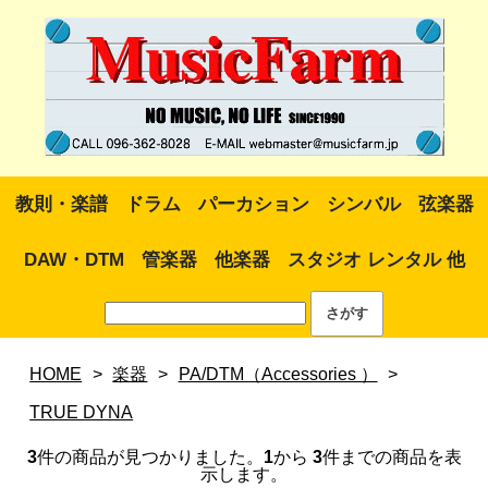
教則・楽譜
ドラム
パーカション
シンバル
弦楽器
DAW・DTM
管楽器
他楽器
スタジオ レンタル 他
HOME
>
楽器
>
PA/DTM（Accessories ）
>
TRUE DYNA
3
件の商品が見つかりました。
1
から
3
件までの商品を表
示します。