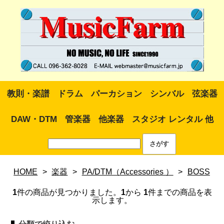
教則・楽譜
ドラム
パーカション
シンバル
弦楽器
DAW・DTM
管楽器
他楽器
スタジオ レンタル 他
HOME
>
楽器
>
PA/DTM（Accessories ）
>
BOSS
1
件の商品が見つかりました。
1
から
1
件までの商品を表
示します。