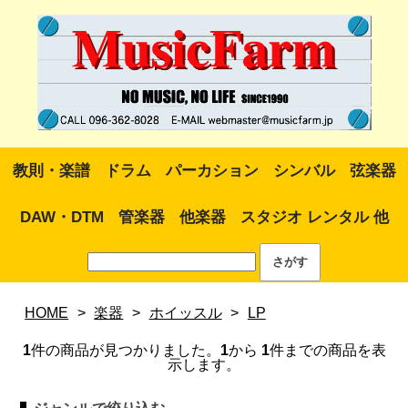
教則・楽譜
ドラム
パーカション
シンバル
弦楽器
DAW・DTM
管楽器
他楽器
スタジオ レンタル 他
HOME
>
楽器
>
ホイッスル
>
LP
1
件の商品が見つかりました。
1
から
1
件までの商品を表
示します。