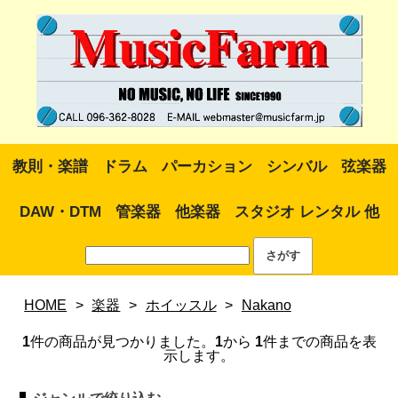
教則・楽譜
ドラム
パーカション
シンバル
弦楽器
DAW・DTM
管楽器
他楽器
スタジオ レンタル 他
HOME
>
楽器
>
ホイッスル
>
Nakano
1
件の商品が見つかりました。
1
から
1
件までの商品を表
示します。