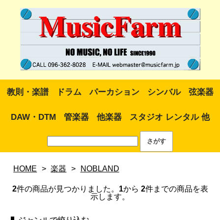
教則・楽譜
ドラム
パーカション
シンバル
弦楽器
DAW・DTM
管楽器
他楽器
スタジオ レンタル 他
HOME
>
楽器
>
NOBLAND
2
件の商品が見つかりました。
1
から
2
件までの商品を表
示します。