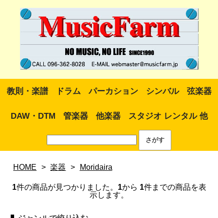
教則・楽譜
ドラム
パーカション
シンバル
弦楽器
DAW・DTM
管楽器
他楽器
スタジオ レンタル 他
HOME
>
楽器
>
Moridaira
1
件の商品が見つかりました。
1
から
1
件までの商品を表
示します。