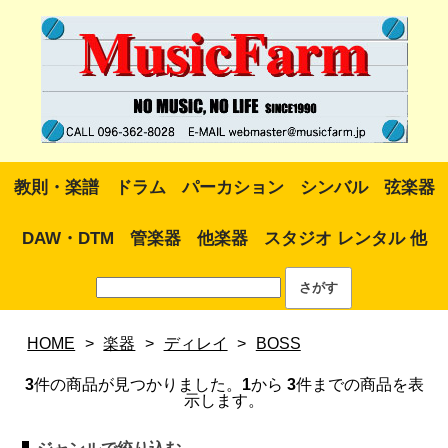
教則・楽譜
ドラム
パーカション
シンバル
弦楽器
DAW・DTM
管楽器
他楽器
スタジオ レンタル 他
HOME
>
楽器
>
ディレイ
>
BOSS
3
件の商品が見つかりました。
1
から
3
件までの商品を表
示します。