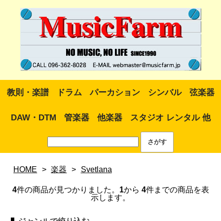
教則・楽譜
ドラム
パーカション
シンバル
弦楽器
DAW・DTM
管楽器
他楽器
スタジオ レンタル 他
HOME
>
楽器
>
Svetlana
4
件の商品が見つかりました。
1
から
4
件までの商品を表
示します。