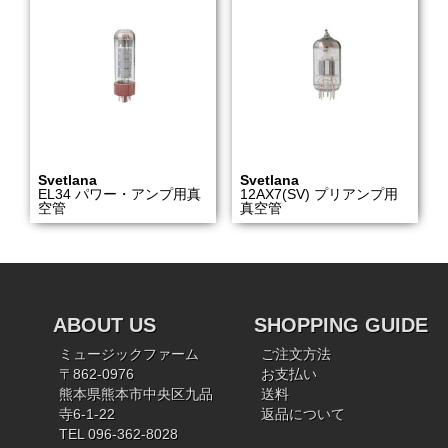
Svetlana
Svetlana
EL34 パワー・アンプ用真
12AX7(SV) プリアンプ用
空管
真空管
ABOUT US
SHOPPING GUIDE
ミュージックファーム
ご注文方法
〒862-0976
お支払い
熊本県熊本市中央区九品
送料
寺6-1-22
返品について
TEL 096-362-8028