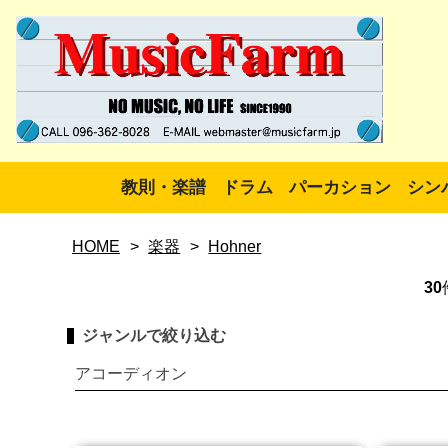
教則・楽譜
ドラム
パーカション
シン
HOME
>
楽器
>
Hohner
30
ジャンルで絞り込む
アコーディオン