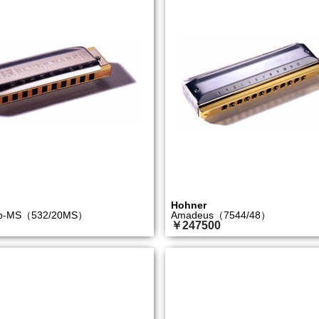
Hohner
rp-MS（532/20MS）
Amadeus（7544/48）
￥247500