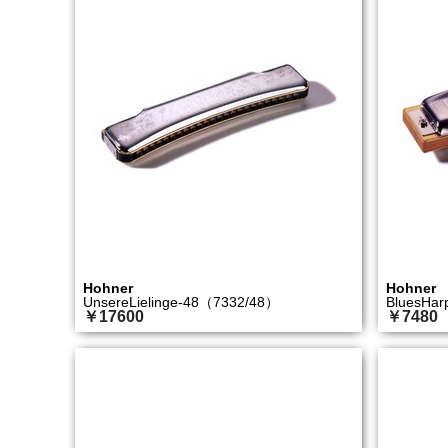
Hohner
Hohner
UnsereLielinge-48（7332/48）
BluesHa
￥17600
￥7480