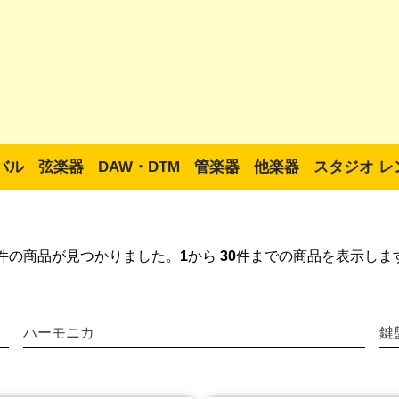
バル
弦楽器
DAW・DTM
管楽器
他楽器
スタジオ レ
件の商品が見つかりました。
1
から
30
件までの商品を表示しま
ハーモニカ
鍵