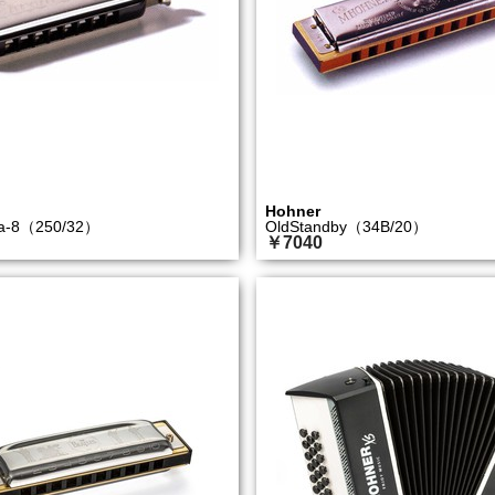
Hohner
ta-8（250/32）
OldStandby（34B/20）
￥7040