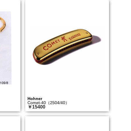
Hohner
Comet-40（2504/40）
￥15400