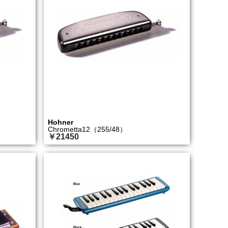
Hohner
Chrometta12（255/48）
￥21450