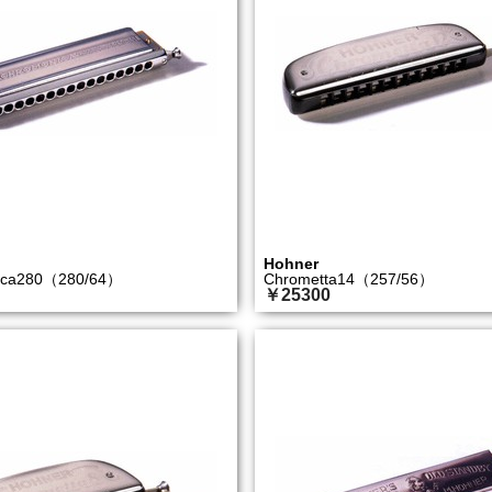
Hohner
ica280（280/64）
Chrometta14（257/56）
￥25300