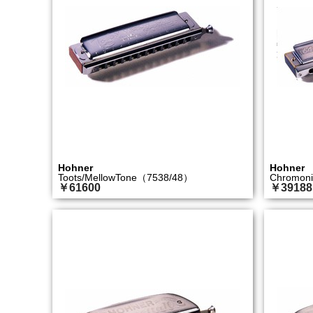
Hohner
Hohner
Toots/MellowTone（7538/48）
Chromon
￥61600
￥39188