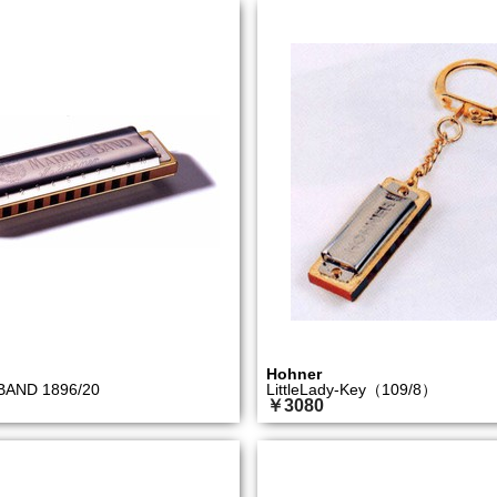
Hohner
BAND 1896/20
LittleLady-Key（109/8）
￥3080