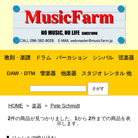
教則・楽譜
ドラム
パーカション
シンバル
弦楽器
DAW・DTM
管楽器
他楽器
スタジオ レンタル 他
HOME
>
楽器
>
Pete Schmidt
2
件の商品が見つかりました。
1
から
2
件までの商品を表
示します。