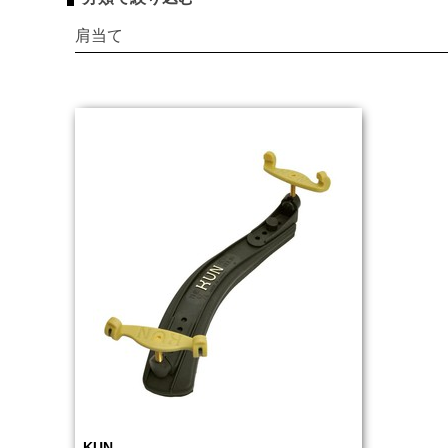
肩当て
KUN