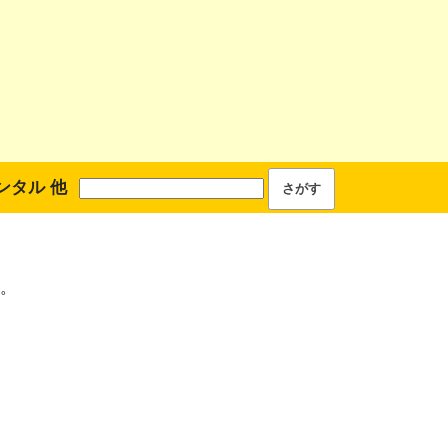
ンタル 他
。