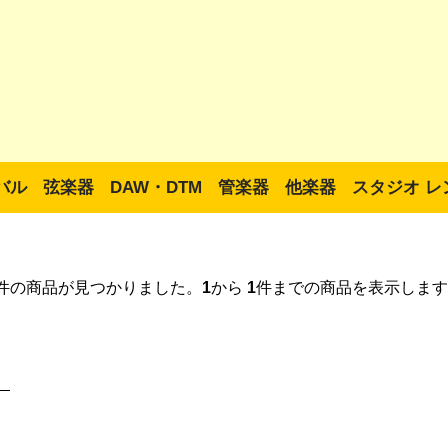
バル
弦楽器
DAW・DTM
管楽器
他楽器
スタジオ レ
件の商品が見つかりました。
1
から
1
件までの商品を表示します