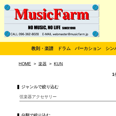
教則・楽譜
ドラム
パーカション
シン
HOME
>
楽器
>
KUN
1
ジャンルで絞り込む
弦楽器アクセサリー
分類で絞り込む