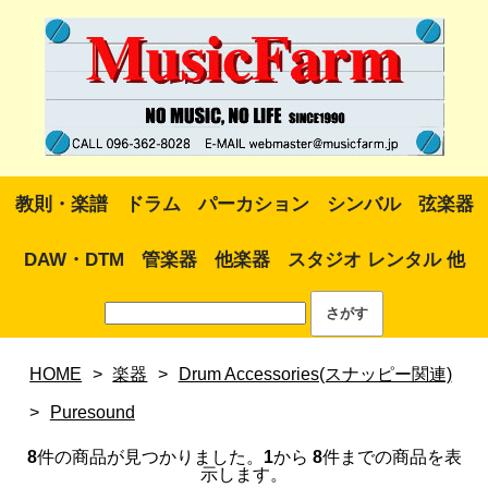
教則・楽譜
ドラム
パーカション
シンバル
弦楽器
DAW・DTM
管楽器
他楽器
スタジオ レンタル 他
HOME
>
楽器
>
Drum Accessories(スナッピー関連)
>
Puresound
8
件の商品が見つかりました。
1
から
8
件までの商品を表
示します。