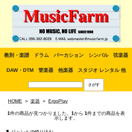
教則・楽譜
ドラム
パーカション
シンバル
弦楽器
DAW・DTM
管楽器
他楽器
スタジオ レンタル 他
HOME
>
楽器
>
ErgoPlay
1
件の商品が見つかりました。
1
から
1
件までの商品を表
示します。