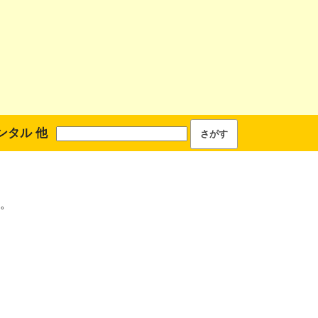
ンタル 他
。