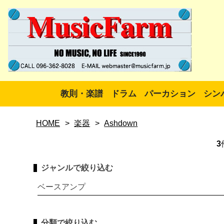
教則・楽譜
ドラム
パーカション
シン
HOME
>
楽器
>
Ashdown
3
ジャンルで絞り込む
ベースアンプ
分類で絞り込む