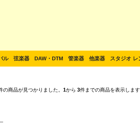
バル
弦楽器
DAW・DTM
管楽器
他楽器
スタジオ レ
件の商品が見つかりました。
1
から
3
件までの商品を表示します