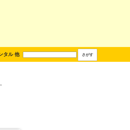
ンタル 他
。