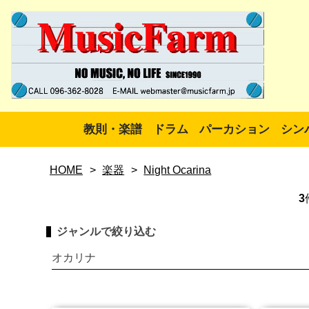
教則・楽譜
ドラム
パーカション
シン
HOME
>
楽器
>
Night Ocarina
3
ジャンルで絞り込む
オカリナ