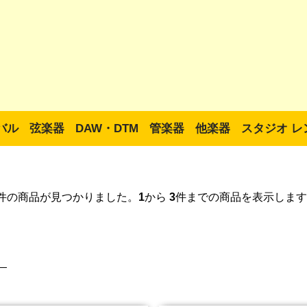
バル
弦楽器
DAW・DTM
管楽器
他楽器
スタジオ レ
件の商品が見つかりました。
1
から
3
件までの商品を表示します