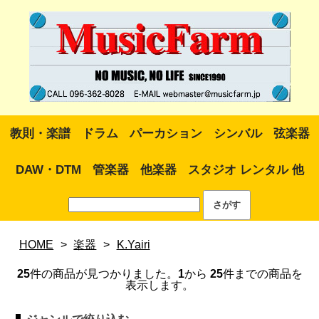
教則・楽譜
ドラム
パーカション
シンバル
弦楽器
DAW・DTM
管楽器
他楽器
スタジオ レンタル 他
HOME
>
楽器
>
K.Yairi
25
件の商品が見つかりました。
1
から
25
件までの商品を
表示します。