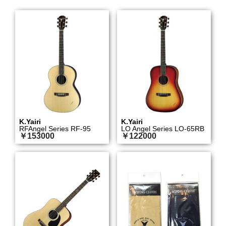
K.Yairi
K.Yairi
RFAngel Series RF-95
LO Angel Series LO-65RB
￥153000
￥122000