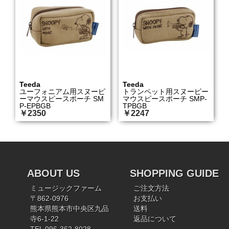
Teeda
Teeda
ユーフォニアム用スヌーピ
トランペット用スヌーピー
ーマウスピースポーチ SM
マウスピースポーチ SMP-
P-EPBGB
TPBGB
￥2350
￥2247
ABOUT US
SHOPPING GUIDE
ミュージックファーム
ご注文方法
〒862-0976
お支払い
熊本県熊本市中央区九品
送料
寺6-1-22
返品について