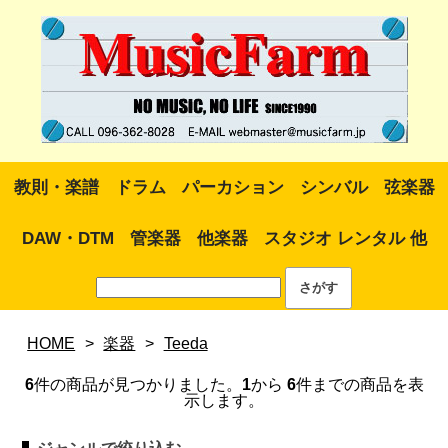
教則・楽譜
ドラム
パーカション
シンバル
弦楽器
DAW・DTM
管楽器
他楽器
スタジオ レンタル 他
HOME
>
楽器
>
Teeda
6
件の商品が見つかりました。
1
から
6
件までの商品を表
示します。