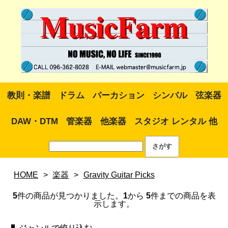
教則・楽譜
ドラム
パーカション
シンバル
弦楽器
DAW・DTM
管楽器
他楽器
スタジオ レンタル 他
HOME
>
楽器
>
Gravity Guitar Picks
5
件の商品が見つかりました。
1
から
5
件までの商品を表
示します。