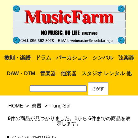
教則・楽譜
ドラム
パーカション
シンバル
弦楽器
DAW・DTM
管楽器
他楽器
スタジオ レンタル 他
HOME
>
楽器
>
Tung-Sol
6
件の商品が見つかりました。
1
から
6
件までの商品を表
示します。