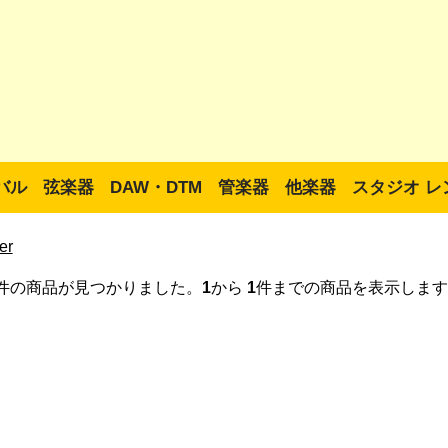
バル
弦楽器
DAW・DTM
管楽器
他楽器
スタジオ レ
er
件の商品が見つかりました。
1
から
1
件までの商品を表示します