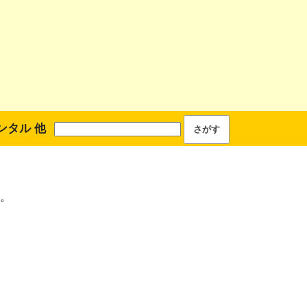
ンタル 他
。