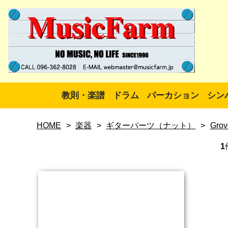
教則・楽譜
ドラム
パーカション
シン
HOME
>
楽器
>
ギターパーツ（ナット）
>
Grov
1