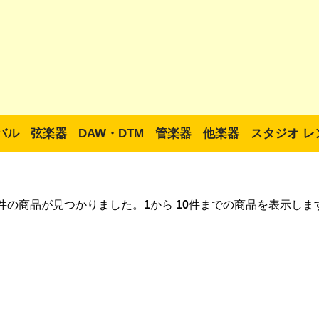
バル
弦楽器
DAW・DTM
管楽器
他楽器
スタジオ レ
件の商品が見つかりました。
1
から
10
件までの商品を表示しま