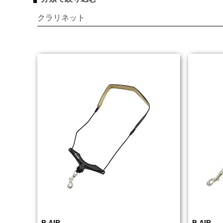
クラリネット
B.AIR
B.AIR