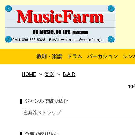
教則・楽譜
ドラム
パーカション
シン
HOME
>
楽器
>
B.AIR
10
ジャンルで絞り込む
管楽器ストラップ
分類で絞り込む