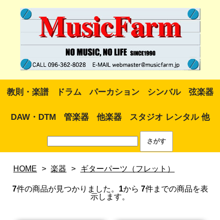
教則・楽譜
ドラム
パーカション
シンバル
弦楽器
DAW・DTM
管楽器
他楽器
スタジオ レンタル 他
HOME
>
楽器
>
ギターパーツ（フレット）
7
件の商品が見つかりました。
1
から
7
件までの商品を表
示します。