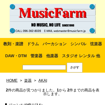
教則・楽譜
ドラム
パーカション
シンバル
弦楽器
DAW・DTM
管楽器
他楽器
スタジオ レンタル 他
HOME
>
楽器
>
AKAI
2
件の商品が見つかりました。
1
から
2
件までの商品を表
示します。