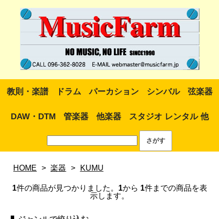
教則・楽譜
ドラム
パーカション
シンバル
弦楽器
DAW・DTM
管楽器
他楽器
スタジオ レンタル 他
HOME
>
楽器
>
KUMU
1
件の商品が見つかりました。
1
から
1
件までの商品を表
示します。