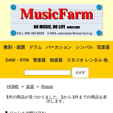
教則・楽譜
ドラム
パーカション
シンバル
弦楽器
DAW・DTM
管楽器
他楽器
スタジオ レンタル 他
HOME
>
楽器
>
Rosso
1
件の商品が見つかりました。
1
から
1
件までの商品を表
示します。