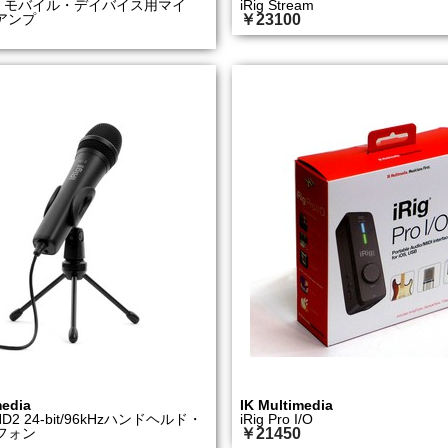
re 2 モバイル・デイバイス用マイ
iRig Stream
アンプ
￥23100
media
IK Multimedia
c HD2 24-bit/96kHzハンドヘルド・
iRig Pro I/O
フォン
￥21450