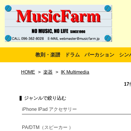
教則・楽譜
ドラム
パーカション
シン
HOME
>
楽器
>
IK Multimedia
17
ジャンルで絞り込む
iPhone IPad アクセサリー
PA/DTM（スピーカー ）