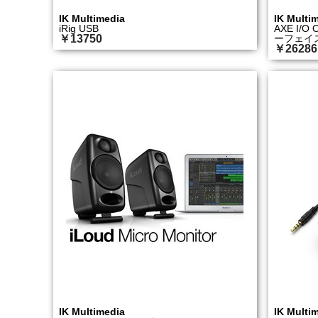
IK Multimedia
IK Multi
iRig USB
AXE I/
￥13750
ーフェイ
￥26286
IK Multimedia
IK Multi