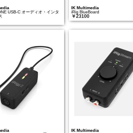
media
IK Multimedia
O ONE USB-C オーディオ・インタ
iRig BlueBoard
ス
￥23100
media
IK Multimedia