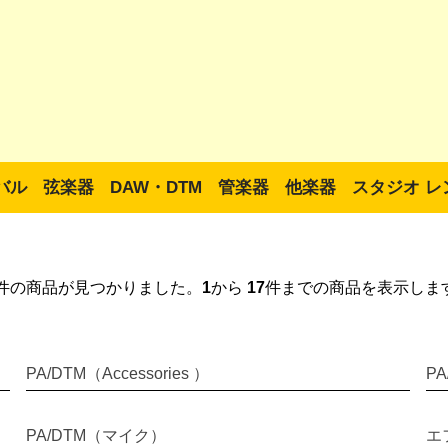
バル
弦楽器
DAW・DTM
管楽器
他楽器
スタジオ レ
件の商品が見つかりました。
1
から
17
件までの商品を表示しま
PA/DTM（Accessories ）
P
PA/DTM（マイク）
エ