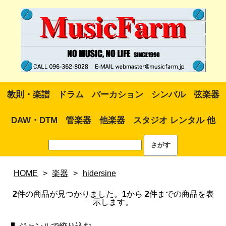
教則・楽譜
ドラム
パーカション
シンバル
弦楽器
DAW・DTM
管楽器
他楽器
スタジオ レンタル 他
HOME
>
楽器
>
hidersine
2
件の商品が見つかりました。
1
から
2
件までの商品を表
示します。