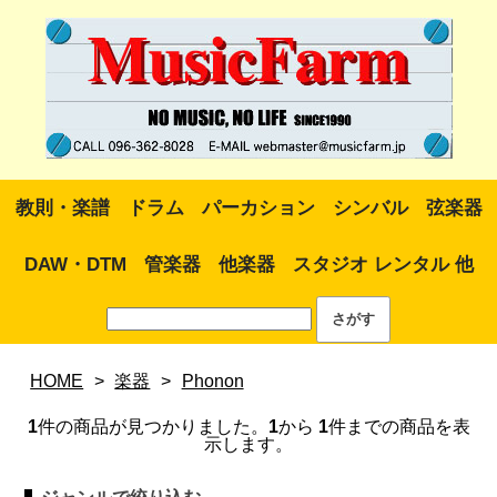
教則・楽譜
ドラム
パーカション
シンバル
弦楽器
DAW・DTM
管楽器
他楽器
スタジオ レンタル 他
HOME
>
楽器
>
Phonon
1
件の商品が見つかりました。
1
から
1
件までの商品を表
示します。