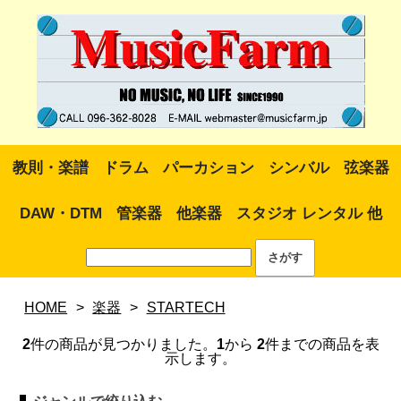
教則・楽譜
ドラム
パーカション
シンバル
弦楽器
DAW・DTM
管楽器
他楽器
スタジオ レンタル 他
HOME
>
楽器
>
STARTECH
2
件の商品が見つかりました。
1
から
2
件までの商品を表
示します。