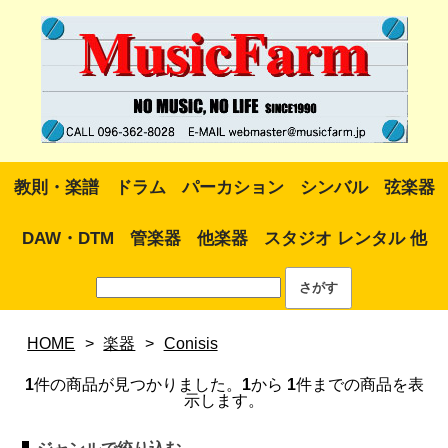
教則・楽譜
ドラム
パーカション
シンバル
弦楽器
DAW・DTM
管楽器
他楽器
スタジオ レンタル 他
HOME
>
楽器
>
Conisis
1
件の商品が見つかりました。
1
から
1
件までの商品を表
示します。