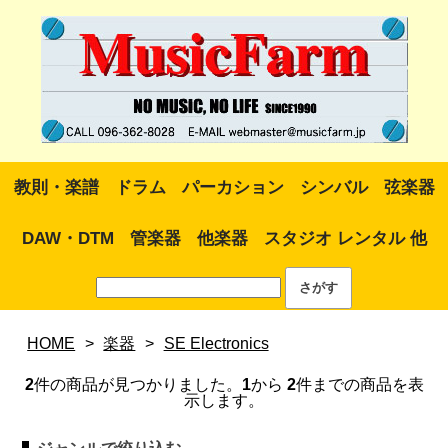
教則・楽譜
ドラム
パーカション
シンバル
弦楽器
DAW・DTM
管楽器
他楽器
スタジオ レンタル 他
HOME
>
楽器
>
SE Electronics
2
件の商品が見つかりました。
1
から
2
件までの商品を表
示します。