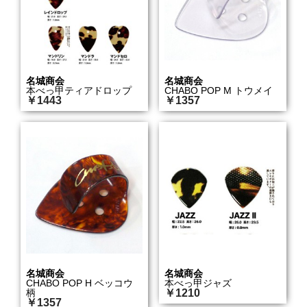
名城商会
名城商会
本べっ甲ティアドロップ
CHABO POP M トウメイ
￥1443
￥1357
名城商会
名城商会
CHABO POP H ベッコウ
本べっ甲ジャズ
柄
￥1210
￥1357