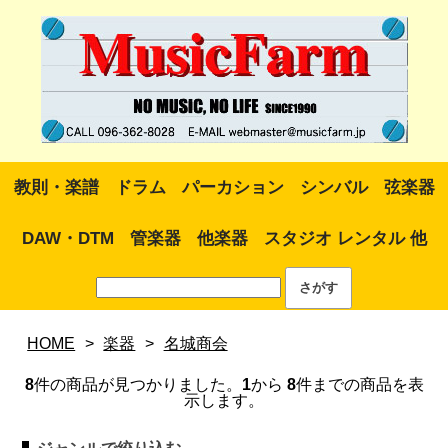
教則・楽譜
ドラム
パーカション
シンバル
弦楽器
DAW・DTM
管楽器
他楽器
スタジオ レンタル 他
HOME
>
楽器
>
名城商会
8
件の商品が見つかりました。
1
から
8
件までの商品を表
示します。