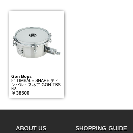
Gon Bops
8" TIMBALE SNARE ティ
ンバル・スネア GON-TBS
N8
￥38500
ABOUT US
SHOPPING GUIDE