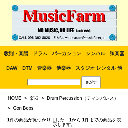
教則・楽譜
ドラム
パーカション
シンバル
弦楽器
DAW・DTM
管楽器
他楽器
スタジオ レンタル 他
HOME
>
楽器
>
Drum Percussion（ティンバレス）
>
Gon Bops
1
件の商品が見つかりました。
1
から
1
件までの商品を表
示します。