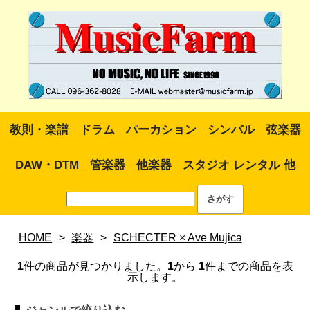
教則・楽譜
ドラム
パーカション
シンバル
弦楽器
DAW・DTM
管楽器
他楽器
スタジオ レンタル 他
HOME
>
楽器
>
SCHECTER × Ave Mujica
1
件の商品が見つかりました。
1
から
1
件までの商品を表
示します。