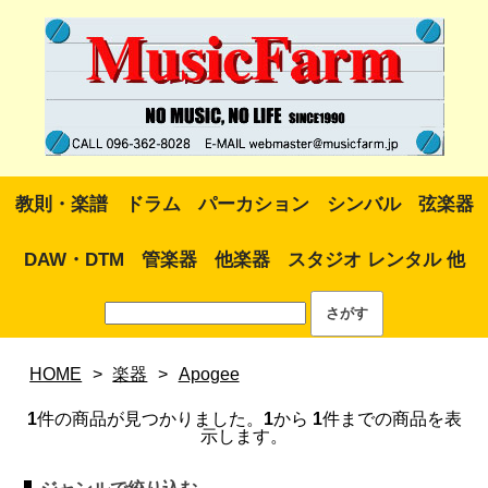
教則・楽譜
ドラム
パーカション
シンバル
弦楽器
DAW・DTM
管楽器
他楽器
スタジオ レンタル 他
HOME
>
楽器
>
Apogee
1
件の商品が見つかりました。
1
から
1
件までの商品を表
示します。