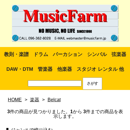
教則・楽譜
ドラム
パーカション
シンバル
弦楽器
DAW・DTM
管楽器
他楽器
スタジオ レンタル 他
HOME
>
楽器
>
Belcat
3
件の商品が見つかりました。
1
から
3
件までの商品を表
示します。