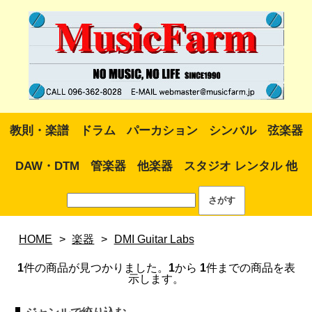
教則・楽譜
ドラム
パーカション
シンバル
弦楽器
DAW・DTM
管楽器
他楽器
スタジオ レンタル 他
HOME
>
楽器
>
DMI Guitar Labs
1
件の商品が見つかりました。
1
から
1
件までの商品を表
示します。