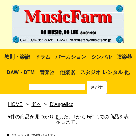
教則・楽譜
ドラム
パーカション
シンバル
弦楽器
DAW・DTM
管楽器
他楽器
スタジオ レンタル 他
HOME
>
楽器
>
D'Angelico
5
件の商品が見つかりました。
1
から
5
件までの商品を表
示します。