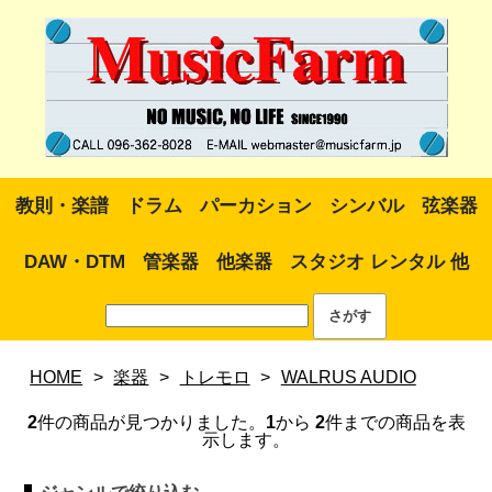
教則・楽譜
ドラム
パーカション
シンバル
弦楽器
DAW・DTM
管楽器
他楽器
スタジオ レンタル 他
HOME
>
楽器
>
トレモロ
>
WALRUS AUDIO
2
件の商品が見つかりました。
1
から
2
件までの商品を表
示します。