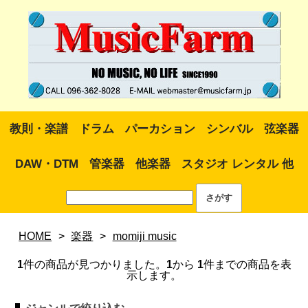
教則・楽譜
ドラム
パーカション
シンバル
弦楽器
DAW・DTM
管楽器
他楽器
スタジオ レンタル 他
HOME
>
楽器
>
momiji music
1
件の商品が見つかりました。
1
から
1
件までの商品を表
示します。