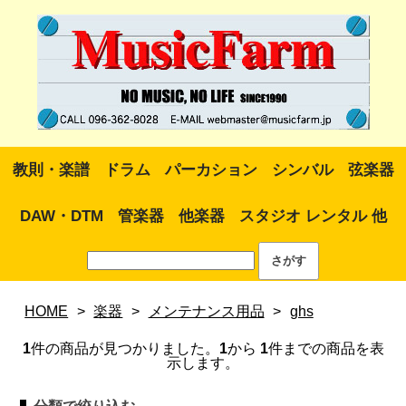
教則・楽譜
ドラム
パーカション
シンバル
弦楽器
DAW・DTM
管楽器
他楽器
スタジオ レンタル 他
HOME
>
楽器
>
メンテナンス用品
>
ghs
1
件の商品が見つかりました。
1
から
1
件までの商品を表
示します。