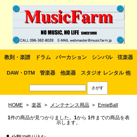
教則・楽譜
ドラム
パーカション
シンバル
弦楽器
DAW・DTM
管楽器
他楽器
スタジオ レンタル 他
HOME
>
楽器
>
メンテナンス用品
>
ErnieBall
1
件の商品が見つかりました。
1
から
1
件までの商品を表
示します。