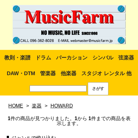
教則・楽譜
ドラム
パーカション
シンバル
弦楽器
DAW・DTM
管楽器
他楽器
スタジオ レンタル 他
HOME
>
楽器
>
HOWARD
1
件の商品が見つかりました。
1
から
1
件までの商品を表
示します。