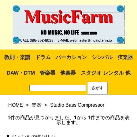
教則・楽譜
ドラム
パーカション
シンバル
弦楽器
DAW・DTM
管楽器
他楽器
スタジオ レンタル 他
HOME
>
楽器
>
Studio Bass Compressor
1
件の商品が見つかりました。
1
から
1
件までの商品を表
示します。