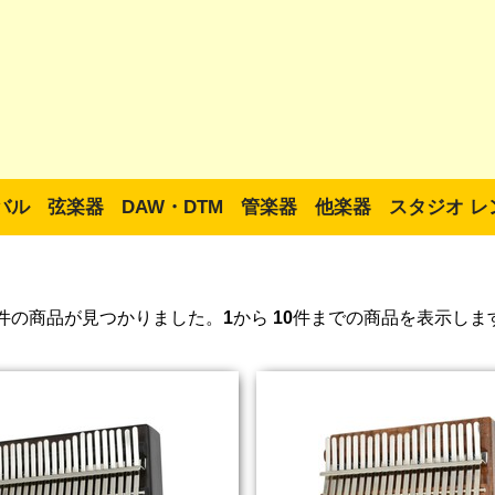
バル
弦楽器
DAW・DTM
管楽器
他楽器
スタジオ レ
件の商品が見つかりました。
1
から
10
件までの商品を表示しま