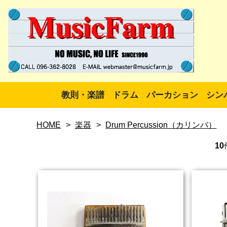
教則・楽譜
ドラム
パーカション
シン
HOME
>
楽器
>
Drum Percussion（カリンバ）
10