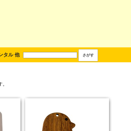
ンタル 他
す。