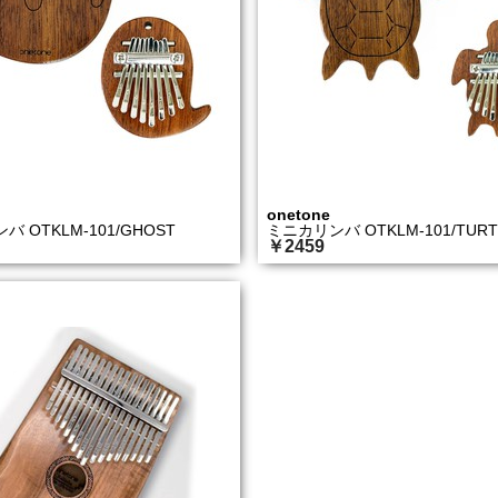
onetone
 OTKLM-101/GHOST
ミニカリンバ OTKLM-101/TURT
￥2459